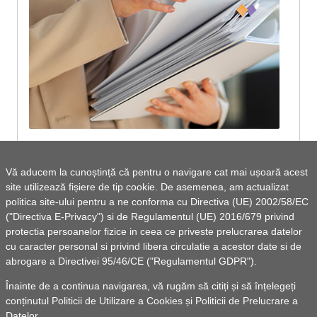
Anexă dispoziție primar Alegeri pentru
Vă aducem la cunoștință că pentru o navigare cat mai ușoară acest
Președintele României 2025 - tur I,
site utilizează fișiere de tip cookie. De asemenea, am actualizat
Delimitările secțiilor de votare Ghidigeni
politica site-ului pentru a ne conforma cu Directiva (UE) 2002/58/EC
("Directiva E-Privacy") si de Regulamentul (UE) 2016/679 privind
protectia persoanelor fizice in ceea ce priveste prelucrarea datelor
Vezi lista de documente
cu caracter personal si privind libera circulatie a acestor date si de
abrogare a Directivei 95/46/CE ("Regulamentul GDPR").
Înainte de a continua navigarea, vă rugăm să citiți și să înțelegeți
conținutul
Politicii de Utilizare a Cookies
și
Politicii de Prelucrare a
Datelor
.