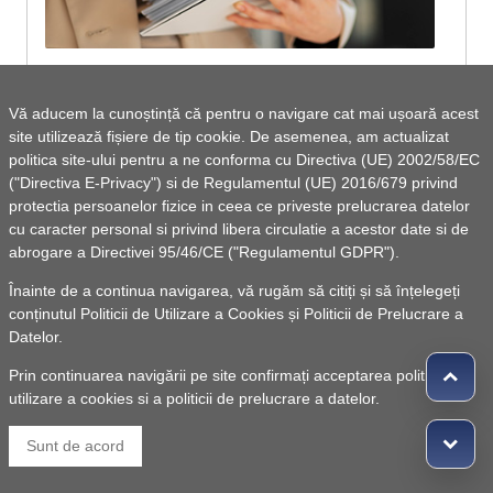
Anunț examen de promovare în grad
Vă aducem la cunoștință că pentru o navigare cat mai ușoară acest
profesional a unui funcționar public - proba
site utilizează fișiere de tip cookie. De asemenea, am actualizat
scrisă 27.01.2025, ora 11.00
politica site-ului pentru a ne conforma cu Directiva (UE) 2002/58/EC
("Directiva E-Privacy") si de Regulamentul (UE) 2016/679 privind
protectia persoanelor fizice in ceea ce priveste prelucrarea datelor
Vezi lista de documente
cu caracter personal si privind libera circulatie a acestor date si de
abrogare a Directivei 95/46/CE ("Regulamentul GDPR").
Înainte de a continua navigarea, vă rugăm să citiți și să înțelegeți
conținutul
Politicii de Utilizare a Cookies
și
Politicii de Prelucrare a
Datelor
.
1
2
3
4
5
>
»
Prin continuarea navigării pe site confirmați acceptarea politicii de
utilizare a cookies si a politicii de prelucrare a datelor.
© 2010 -
Powered by Pancarpatica Invest
|
Termeni de
Sunt de acord
utilizare