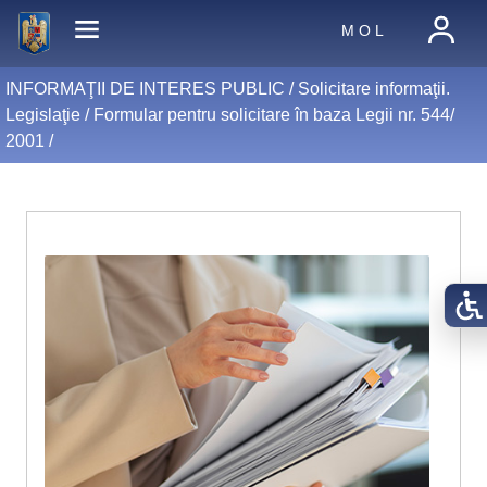
M O L
INFORMAŢII DE INTERES PUBLIC /
Solicitare informaţii.
Legislaţie
/
Formular pentru solicitare în baza Legii nr. 544/
2001
/