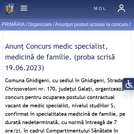
M O L
PRIMĂRIA /
Organizare
/
Anunţuri posturi scoase la concurs
/
Anunț Concurs medic specialist,
medicină de familie, (proba scrisă
19.06.2023)
Comuna Ghidigeni, cu sediul în Ghidigeni, Strada
Chrissoveloni nr. 170, județul Galați, organizează
concurs pentru ocuparea postului contractual
vacant de medic specialist, nivelul studiilor S,
confirmat în specialitatea medicină de familie, pe
durată nedeterminată, cu normă întreagă de 7
ore/zi, în cadrul Compartimentului Sănătate în