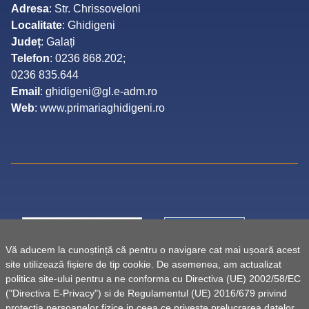
Adresa
: Str. Chrissoveloni
Localitate
: Ghidigeni
Județ
: Galați
Telefon
: 0236 868.202;
0236 835.644
Email
: ghidigeni@gl.e-adm.ro
Web
: www.primariaghidigeni.ro
Vă aducem la cunoștință că pentru o navigare cat mai ușoară acest
site utilizează fișiere de tip cookie. De asemenea, am actualizat
politica site-ului pentru a ne conforma cu Directiva (UE) 2002/58/EC
("Directiva E-Privacy") si de Regulamentul (UE) 2016/679 privind
protectia persoanelor fizice in ceea ce priveste prelucrarea datelor