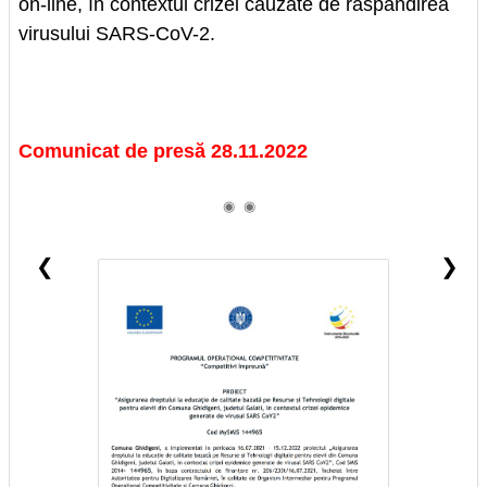
on-line, în contextul crizei cauzate de răspândirea
virusului SARS-CoV-2.
Comunicat de presă 28.11.2022
◉
◉
❮
❯