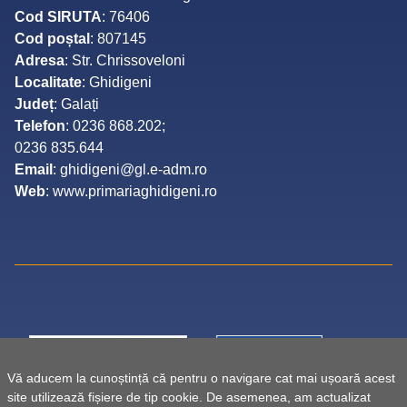
Cod SIRUTA
: 76406
Cod poștal
: 807145
Adresa
: Str. Chrissoveloni
Localitate
: Ghidigeni
Județ
: Galați
Telefon
: 0236 868.202;
0236 835.644
Email
: ghidigeni@gl.e-adm.ro
Web
: www.primariaghidigeni.ro
Vă aducem la cunoștință că pentru o navigare cat mai ușoară acest
site utilizează fișiere de tip cookie. De asemenea, am actualizat