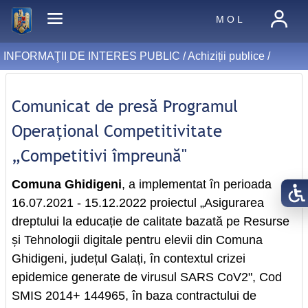
M O L
INFORMAŢII DE INTERES PUBLIC /
Achiziții publice
/
Comunicat de presă Programul
Operațional Competitivitate
„Competitivi împreună"
Comuna Ghidigeni
, a implementat în perioada
16.07.2021 - 15.12.2022 proiectul „Asigurarea
dreptului la educație de calitate bazată pe Resurse
și Tehnologii digitale pentru elevii din Comuna
Ghidigeni, județul Galați, în contextul crizei
epidemice generate de virusul SARS CoV2", Cod
SMIS 2014+ 144965, în baza contractului de