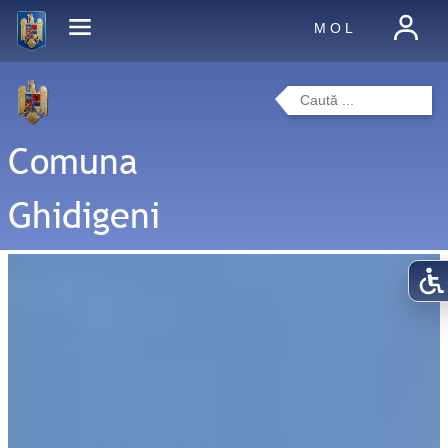
M O L
Comuna
Ghidigeni