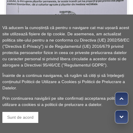
Vă aducem la cunoștință că pentru o navigare cat mai ușoară acest
site utilizează fișiere de tip cookie. De asemenea, am actualizat
Avertizare Direcția Județeană de Mediu: Arderea
politica site-ului pentru a ne conforma cu Directiva (UE) 2002/58/EC
vegetației uscate este strict interzisă!
("Directiva E-Privacy") si de Regulamentul (UE) 2016/679 privind
protectia persoanelor fizice in ceea ce priveste prelucrarea datelor
cu caracter personal si privind libera circulatie a acestor date si de
abrogare a Directivei 95/46/CE ("Regulamentul GDPR").
Înainte de a continua navigarea, vă rugăm să citiți și să înțelegeți
conținutul
Politicii de Utilizare a Cookies
și
Politicii de Prelucrare a
Datelor
.
Prin continuarea navigării pe site confirmați acceptarea politicii de
utilizare a cookies si a politicii de prelucrare a datelor.
Sunt de acord